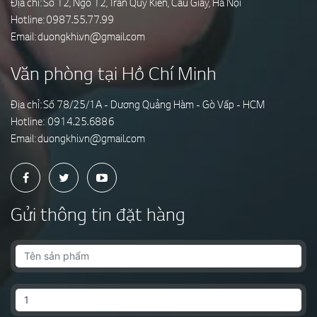
Địa chỉ: Số 12, Ngõ 12, Trần Quý Kiên, Cầu Giấy, Hà Nội
Hotline:
0987.55.77.99
Email:
duongkhi.vn@gmail.com
Văn phòng tại Hồ Chí Minh
Địa chỉ: Số 78/25/1A - Dương Quảng Hàm - Gò Vấp - HCM
Hotline:
0914.25.6886
Email:
duongkhi.vn@gmail.com
Gửi thông tin đặt hàng