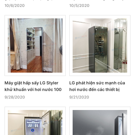
giặt khô trong nhà
10/6/2020
10/5/2020
Máy giặt hấp sấy LG Styler
LG phát hiện sức mạnh của
khử khuẩn với hơi nước 100
hơi nước đến các thiết bị
độ
trong nhà
9/28/2020
9/21/2020