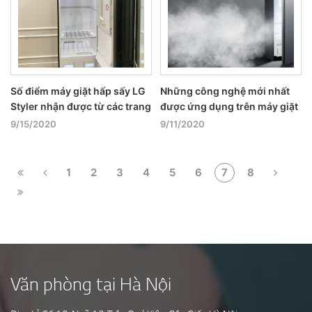
Số điểm máy giặt hấp sấy LG
Những công nghệ mới nhất
Styler nhận được từ các trang
được ứng dụng trên máy giặt
đánh giá
hiện nay
9/15/2020
9/11/2020
1
2
3
4
5
6
7
8
Văn phòng tại Hà Nội