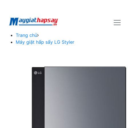
Trang chủ
Máy giặt hấp sấy LG Styler