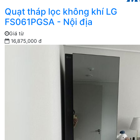
Quạt tháp lọc không khí LG
FS061PGSA - Nội địa
Giá từ
16,875,000 đ