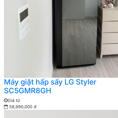
Máy giặt hấp sấy LG Styler
SC5GMR8GH
Giá từ
58,990,000 đ