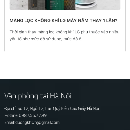
MÀNG LỌC KHÔNG KHÍ LG MẤY NĂM THAY 1 LẦN?
Thời gian thay màng lọc không khí LG phụ thuộc vào nhiều
yếu tố như mức độ sử dụng, mức độ ô...
Văn phòng tại Hà Nội
Địa chỉ: Số 12, Ngõ 12, Trần Quý Kiên, Cầu Giấy, Hà Nội
Hotline:
0987.55.77.99
Email:
duongkhi.vn@gmail.com