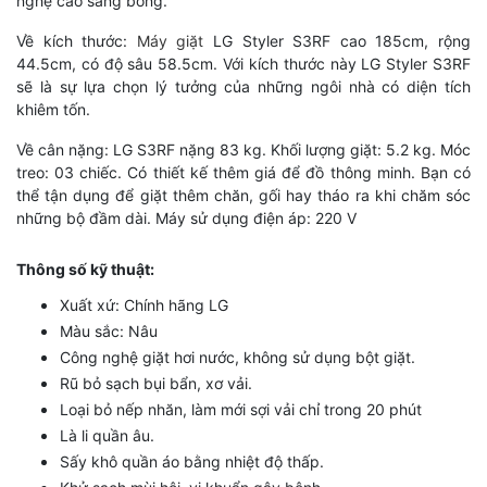
nghệ cao sáng bóng.
Về kích thước:
Máy giặt
LG Styler S3RF cao 185cm, rộng
44.5cm, có độ sâu 58.5cm. Với kích thước này LG Styler S3RF
sẽ là sự lựa chọn lý tưởng của những ngôi nhà có diện tích
khiêm tốn.
Về cân nặng: LG S3RF nặng 83 kg. Khối lượng giặt: 5.2 kg. Móc
treo: 03 chiếc. Có thiết kế thêm giá để đồ thông minh. Bạn có
thể tận dụng để giặt thêm chăn, gối hay tháo ra khi chăm sóc
những bộ đầm dài. Máy sử dụng điện áp: 220 V
Thông số kỹ thuật:
Xuất xứ: Chính hãng LG
Màu sắc: Nâu
Công nghệ giặt hơi nước, không sử dụng bột giặt.
Rũ bỏ sạch bụi bẩn, xơ vải.
Loại bỏ nếp nhăn, làm mới sợi vải chỉ trong 20 phút
Là li quần âu.
Sấy khô quần áo bằng nhiệt độ thấp.