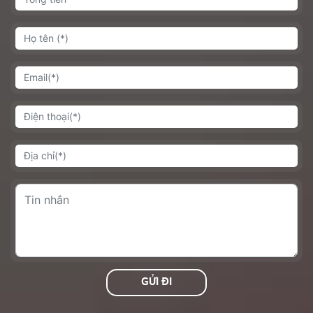
GỬI ĐI